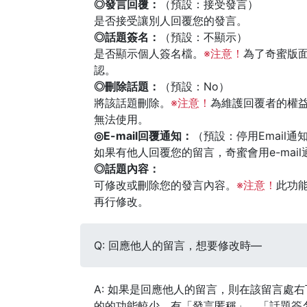
◎發言回覆：
（預設：接受發言）
是否接受讓別人回覆您的發言。
◎話題簽名：
（預設：不顯示）
是否顯示個人簽名檔。
※注意！
為了奇蜜版
認。
◎刪除話題：
（預設：No）
將該話題刪除。
※注意！
為維護回覆者的權
無法使用。
◎E-mail回覆通知：
（預設：停用Email通
如果有他人回覆您的留言，奇蜜會用e-mail
◎話題內容：
可修改或刪除您的發言內容。
※注意！
此功
再行修改。
Q: 回應他人的留言，想要修改時—
A: 如果是回應他人的留言，則在該留言處
的的功能較少，有「發言匿稱」、「話題簽名