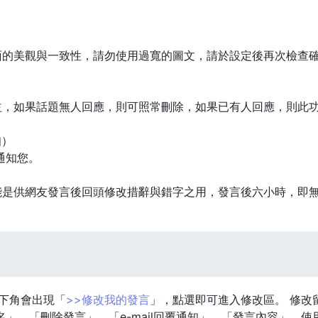
面的美觀與一致性，請勿使用過寬的圖文，請於設定後再次檢查
益，如果話題無人回應，則可照常刪除，如果已有人回應，則此
知）
通知您。
能是供網友發言後回頭修改措辭與錯字之用，發言後六小時，即
右下角會出現「
>>修改我的發言
」，點選即可進入修改區。 修改
」、「刪除發言」、「e-mail回覆通知」、「發言內容」，使