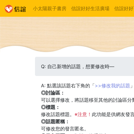
小太陽親子書房
信誼好好生活廣場
信誼好好
Q: 自己新增的話題，想要修改時—
A: 點選該話題右下角的「
>>修改我的話題
◎討論區：
可以選擇修改，將話題移至其他的討論區分
◎標題：
修改話題標題。
※注意！
此功能是供網友發
◎話題匿稱：
可修改您的發言匿名。