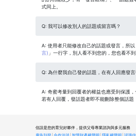
式同上。
Q: 我可以修改別人的話題或留言嗎？
A: 使用者只能修改自己的話題或發言，所
言)
」一行字，別人看不到您的，您也看不到
Q: 為什麼我自己發的話題，在有人回應發
A: 奇蜜考量到回覆者的權益也應受到保護
若有人回覆，發話題者即不能刪除整個話題
信誼是您的育兒好夥伴，提供父母專業諮詢與多元服務
廣告刊登
│
合作洽談
│
智慧財產權聲明
│
隱私權聲明
│
認識信