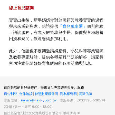
線上育兒諮詢
寶寶出生後，新手媽媽常對於照顧與教養寶寶的過程
與未來感到焦慮，信誼提供
「育兒萬事通」
個別的線
上諮詢服務，有專人解答幼兒生長、保健與各種教養
困擾和疑問，歡迎爸媽多加利用。
此外，信誼也不定期邀請婦產科、小兒科等專業醫師
及教養專家駐站，提供各種疑難問題的解答，請家長
密切注意信誼好好育兒網站的各項活動與訊息。
信誼是您的育兒好夥伴，提供父母專業諮詢與多元服務
廣告刊登
│
合作洽談
│
智慧財產權聲明
│
隱私權聲明
│
認識信誼
客服信箱：
service@hsin-yi.org.tw
客服專線：(02)2396-5305 轉
2345 (週一～週五 9:00～18:00)
信誼基金會/上誼文化實業股份有限公司 版權所有 ©