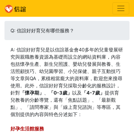
Q: 信誼好好育兒有哪些服務？
A: 信誼好好育兒是以信誼基金會40多年的兒童發展研
究與親職教養資源為基礎而設立的網站資料庫，內容
包括懷孕生產、新生兒照護、嬰幼兒發展與教養、生
活照顧技巧、幼兒園學習、小兒保健、親子互動技巧
等文章與QA，累積相當龐大的資料庫，歡迎您來搜尋
使用。此外，信誼好好育兒採取分齡化的服務設計，
針對
「懷孕期」
、
「0-3歲」
以及
「4-7歲」
提供育
兒教養的分齡導覽，還有「焦點話題」、「最新觀
點」、「請問專家」與「線上育兒諮詢」等專區，其
個別提供的內容與特色分述如下：
好孕生活館服務