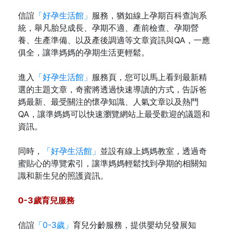
信誼
「好孕生活館」
服務，猶如線上孕期百科查詢系
統，舉凡胎兒成長、孕期不適、產前檢查、孕期營
養、生產準備、以及產後調適等文章資訊與QA，一應
俱全，讓準媽媽的孕期生活更輕鬆。
進入
「好孕生活館」
服務頁，您可以馬上看到最新精
選的主題文章，奇蜜將透過快速導讀的方式，告訴爸
媽最新、最受關注的懷孕知識、人氣文章以及熱門
QA，讓準媽媽可以快速瀏覽網站上最受歡迎的議題和
資訊。
同時，
「好孕生活館」
並設有線上媽媽教室，透過奇
蜜貼心的導覽索引，讓準媽媽輕鬆找到孕期的相關知
識和新生兒的照護資訊。
0-3歲育兒服務
信誼
「0-3歲」
育兒分齡服務，提供嬰幼兒發展知